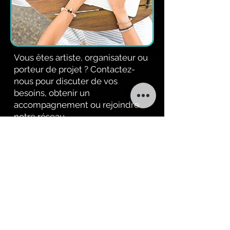
Vous êtes artiste, organisateur ou
porteur de projet ? Contactez-
nous pour discuter de vos
besoins, obtenir un
accompagnement ou rejoindre
notre réseau.
Notre équipe est à votre écoute
pour envisager ensemble des
solutions adaptées et concrètes.
📧 contact@odeva.fr
📞 +33 (0) 688 49 1000
Nous contacter