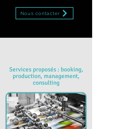
Nous contacter
Services proposés : booking,
production, management,
consulting