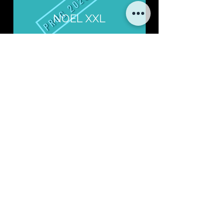
NOEL XXL
PONTARLIER (25)
Espace Pourny
1 soirée
1 500 personnes
facebook.com/events
Participations :
Prochaine édition : 19 décembre 2026
Découvrez nos autres prestations