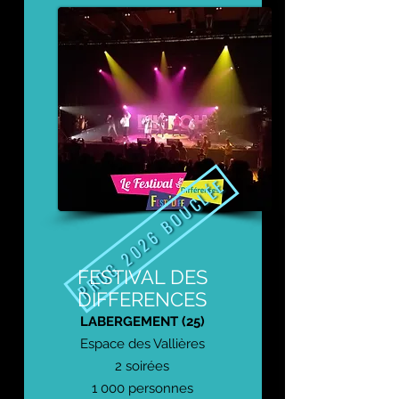
PROG 2026 BOUCLÉE
FESTIVAL DES
DIFFERENCES
LABERGEMENT (25)
Espace des Vallières
2 soirées
1 000 personnes