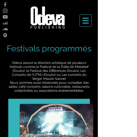
Festivals programmés
Odeva assure la direction artistique de plusieurs
festivals comme le Festival de la Paille de Métabief
(Doubs), le Festival des Différences (Doubs), Les
Concerts de l'UTMJ (Doubs) ou Les concerts du
Verger (Haute-Saone).
Nous sommes aussi missionnés pour conseiller des
salles, café-concerts, saisons culturelles, restaurants,
collectivités ou associations événementielles.